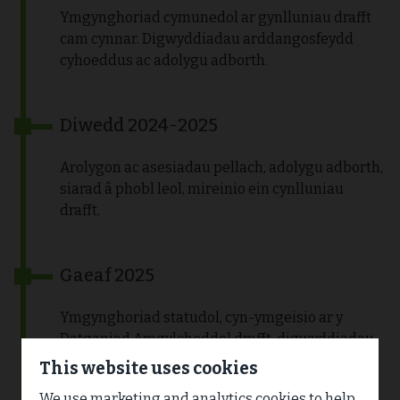
Ymgynghoriad cymunedol ar gynlluniau drafft
cam cynnar. Digwyddiadau arddangosfeydd
cyhoeddus ac adolygu adborth.
Diwedd 2024-2025
Arolygon ac asesiadau pellach, adolygu adborth,
siarad â phobl leol, mireinio ein cynlluniau
drafft.
Gaeaf 2025
Ymgynghoriad statudol, cyn-ymgeisio ar y
Datganiad Amgylcheddol drafft, digwyddiadau
ymgynghori cymunedol ac adolygu adborth.
This website uses cookies
We use marketing and analytics cookies to help