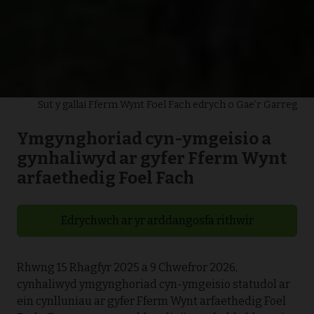
Sut y gallai Fferm Wynt Foel Fach edrych o Gae’r Garreg
Ymgynghoriad cyn-ymgeisio a
gynhaliwyd ar gyfer Fferm Wynt
arfaethedig Foel Fach
Edrychwch ar yr arddangosfa rithwir
Rhwng 15 Rhagfyr 2025 a 9 Chwefror 2026,
cynhaliwyd ymgynghoriad cyn-ymgeisio statudol ar
ein cynlluniau ar gyfer Fferm Wynt arfaethedig Foel