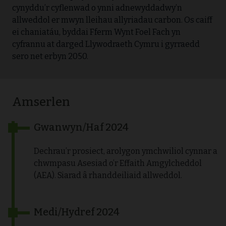
cynyddu’r cyflenwad o ynni adnewyddadwy’n
allweddol er mwyn lleihau allyriadau carbon. Os caiff
ei chaniatáu, byddai Fferm Wynt Foel Fach yn
cyfrannu at darged Llywodraeth Cymru i gyrraedd
sero net erbyn 2050.
Amserlen
Gwanwyn/Haf 2024
Dechrau’r prosiect, arolygon ymchwiliol cynnar a
chwmpasu Asesiad o’r Effaith Amgylcheddol
(AEA). Siarad â rhanddeiliaid allweddol.
Medi/Hydref 2024