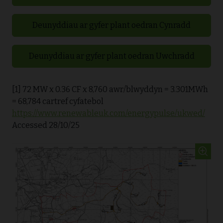
Deunyddiau ar gyfer plant oedran Cynradd
Deunyddiau ar gyfer plant oedran Uwchradd
[1] 72 MW x 0.36 CF x 8,760 awr/blwyddyn = 3.301MWh
= 68,784 cartref cyfatebol
https://www.renewableuk.com/energypulse/ukwed/
Accessed 28/10/25