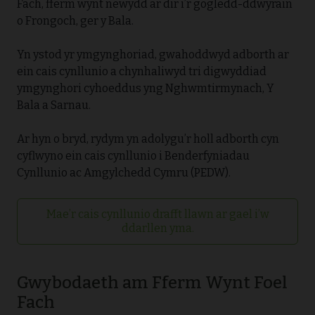
Fach, fferm wynt newydd ar dir i’r gogledd-ddwyrain
o Frongoch, ger y Bala.
Yn ystod yr ymgynghoriad, gwahoddwyd adborth ar
ein cais cynllunio a chynhaliwyd tri digwyddiad
ymgynghori cyhoeddus yng Nghwmtirmynach, Y
Bala a Sarnau.
Ar hyn o bryd, rydym yn adolygu’r holl adborth cyn
cyflwyno ein cais cynllunio i Benderfyniadau
Cynllunio ac Amgylchedd Cymru (PEDW).
Mae’r cais cynllunio drafft llawn ar gael i’w
ddarllen yma.
Gwybodaeth am Fferm Wynt Foel
Fach