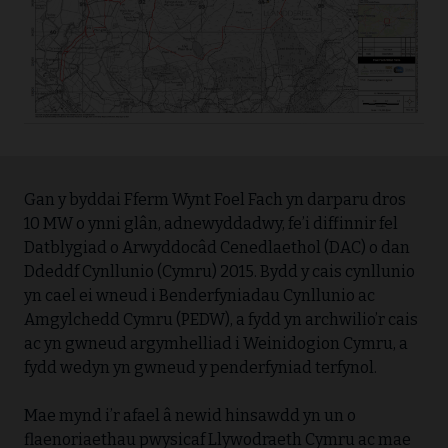
Gan y byddai Fferm Wynt Foel Fach yn darparu dros
10 MW o ynni glân, adnewyddadwy, fe’i diffinnir fel
Datblygiad o Arwyddocâd Cenedlaethol (DAC) o dan
Ddeddf Cynllunio (Cymru) 2015. Bydd y cais cynllunio
yn cael ei wneud i Benderfyniadau Cynllunio ac
Amgylchedd Cymru (PEDW), a fydd yn archwilio’r cais
ac yn gwneud argymhelliad i Weinidogion Cymru, a
fydd wedyn yn gwneud y penderfyniad terfynol.
Mae mynd i’r afael â newid hinsawdd yn un o
flaenoriaethau pwysicaf Llywodraeth Cymru ac mae