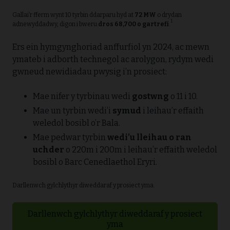
Gallai’r fferm wynt 10 tyrbin ddarparu hyd at
72 MW
o drydan
1
adnewyddadwy, digon i bweru
dros 68,700 o gartrefi
.
Ers ein hymgynghoriad anffurfiol yn 2024, ac mewn
ymateb i adborth technegol ac arolygon, rydym wedi
gwneud newidiadau pwysig i’n prosiect:
Mae nifer y tyrbinau wedi
gostwng
o 11 i 10.
Mae un tyrbin wedi’i
symud
i leihau’r effaith
weledol bosibl o’r Bala.
Mae pedwar tyrbin
wedi’u lleihau o ran
uchder
o 220m i 200m i leihau’r effaith weledol
bosibl o Barc Cenedlaethol Eryri.
Darllenwch gylchlythyr diweddaraf y prosiect yma.
Darllenwch gylchlythyr diweddaraf y prosiect
yma