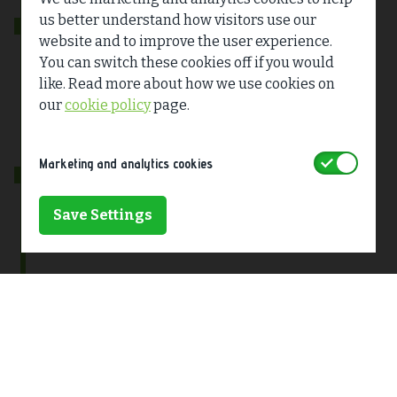
us better understand how visitors use our
Rydym ni yma
website and to improve the user experience.
You can switch these cookies off if you would
Dechrau 2026
like. Read more about how we use cookies on
our
cookie policy
page.
Adolygu adborth a chwblhau ein cais cynllunio.
Accept
Marketing and analytics cookies
Gwanwyn 2026
Save Settings
Cyflwyno cais cynllunio i Benderfyniadau
Cynllunio ac Amgylchedd Cymru.
2027
Disgwylir penderfyniad gan Weinidogion
Cymru.