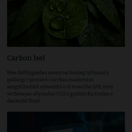
Carbon Isel
Mae datblygiadau mewn technoleg tyrbinau’n
galluogi’r prosiect i sicrhau manteision
amgylcheddol sylweddol o ôl troed llai fyth, trwy
wrthbwyso allyriadau CO2 o gynhyrchu trydan o
danwydd ffosil.