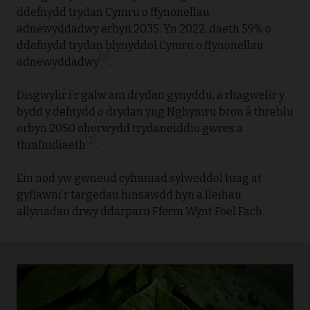
ddefnydd trydan Cymru o ffynonellau
adnewyddadwy erbyn 2035. Yn 2022, daeth 59% o
ddefnydd trydan blynyddol Cymru o ffynonellau
[2]
adnewyddadwy
.
Disgwylir i’r galw am drydan gynyddu, a rhagwelir y
bydd y defnydd o drydan yng Nghymru bron â threblu
erbyn 2050 oherwydd trydaneiddio gwres a
[3]
thrafnidiaeth
.
Ein nod yw gwneud cyfraniad sylweddol tuag at
gyflawni’r targedau hinsawdd hyn a lleihau
allyriadau drwy ddarparu Fferm Wynt Foel Fach.