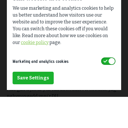
We use marketing and analytics cookies to help
us better understand how visitors use our
website and to improve the user experience.
You can switch these cookies off if you would
like. Read more about how we use cookies on
our
cookie policy
page.
Accept
Marketing and analytics cookies
Sicrwydd Ynni
Save Settings
Mae gan wynt ar y tir ran allweddol i’w chwarae yng
nghymysgedd ynni’r DU.
Mae gwynt yn adnodd adnewyddadwy sefydlog, nad
yw’n cael ei effeithio gan faterion cyflenwi sy’n
gysylltiedig â thrydan wedi’i fewnforio. Yn ogystal,