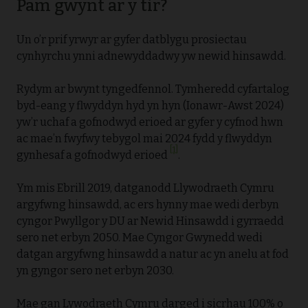
Pam gwynt ar y tir?
Un o’r prif yrwyr ar gyfer datblygu prosiectau
cynhyrchu ynni adnewyddadwy yw newid hinsawdd.
Rydym ar bwynt tyngedfennol. Tymheredd cyfartalog
byd-eang y flwyddyn hyd yn hyn (Ionawr-Awst 2024)
yw’r uchaf a gofnodwyd erioed ar gyfer y cyfnod hwn
ac mae’n fwyfwy tebygol mai 2024 fydd y flwyddyn
[1]
gynhesaf a gofnodwyd erioed
.
Ym mis Ebrill 2019, datganodd Llywodraeth Cymru
argyfwng hinsawdd, ac ers hynny mae wedi derbyn
cyngor Pwyllgor y DU ar Newid Hinsawdd i gyrraedd
sero net erbyn 2050. Mae Cyngor Gwynedd wedi
datgan argyfwng hinsawdd a natur ac yn anelu at fod
yn gyngor sero net erbyn 2030.
Mae gan Lywodraeth Cymru darged i sicrhau 100% o