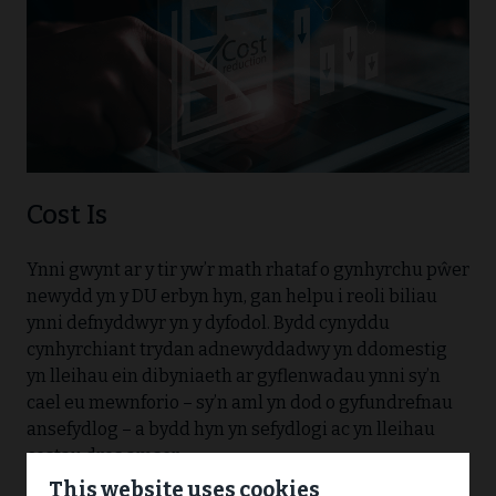
Cost Is
Ynni gwynt ar y tir yw’r math rhataf o gynhyrchu pŵer
newydd yn y DU erbyn hyn, gan helpu i reoli biliau
ynni defnyddwyr yn y dyfodol. Bydd cynyddu
cynhyrchiant trydan adnewyddadwy yn ddomestig
yn lleihau ein dibyniaeth ar gyflenwadau ynni sy’n
cael eu mewnforio – sy’n aml yn dod o gyfundrefnau
ansefydlog – a bydd hyn yn sefydlogi ac yn lleihau
costau dros amser.
This website uses cookies