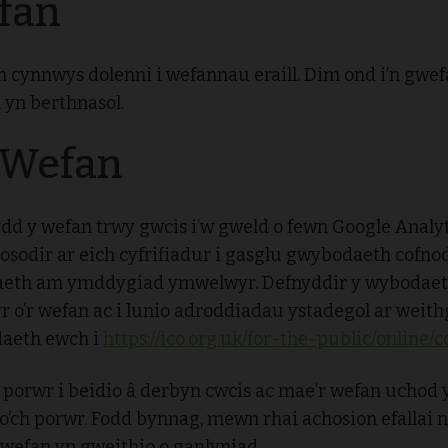
fan
 cynnwys dolenni i wefannau eraill. Dim ond i’n gwef
 yn berthnasol.
 Wefan
ydd y wefan trwy gwcis i’w gweld o fewn Google Analyti
 osodir ar eich cyfrifiadur i gasglu gwybodaeth cofn
aeth am ymddygiad ymwelwyr. Defnyddir y wybodaeth
o’r wefan ac i lunio adroddiadau ystadegol ar weith
aeth ewch i
https://ico.org.uk/for-the-public/online/c
 porwr i beidio â derbyn cwcis ac mae’r wefan ucho
 o’ch porwr. Fodd bynnag, mewn rhai achosion efallai n
wefan yn gweithio o ganlyniad.