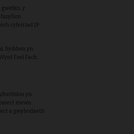
n gwefan, y
 fanylion
ich cyfeiriad IP
chi, byddwn yn
Wynt Foel Fach.
a
freithlon yn
rosiect mewn
iect a gwybodaeth