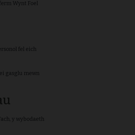
ferm Wynt Foel
sonol fel eich
 ei gasglu mewn
au
Fach, y wybodaeth