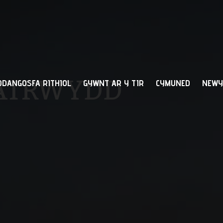
FATRWYDD
DDANGOSFA RITHIOL
GYWNT AR Y TIR
CYMUNED
NEWY