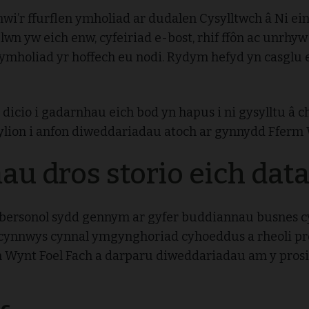
nwi’r ffurflen ymholiad ar dudalen Cysylltwch â Ni ei
wn yw eich enw, cyfeiriad e-bost, rhif ffôn ac unrhyw
 ymholiad yr hoffech eu nodi. Rydym hefyd yn casglu e
i dicio i gadarnhau eich bod yn hapus i ni gysylltu â 
lion i anfon diweddariadau atoch ar gynnydd Fferm 
u dros storio eich dat
bersonol sydd gennym ar gyfer buddiannau busnes cy
 cynnwys cynnal ymgynghoriad cyhoeddus a rheoli p
m Wynt Foel Fach a darparu diweddariadau am y pros