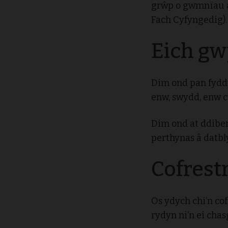
grŵp o gwmnïau a
Fach Cyfyngedig).
Eich g
Dim ond pan fyddw
enw, swydd, enw cw
Dim ond at ddibe
perthynas â datbl
Cofrest
Os ydych chi’n co
rydyn ni’n ei chas