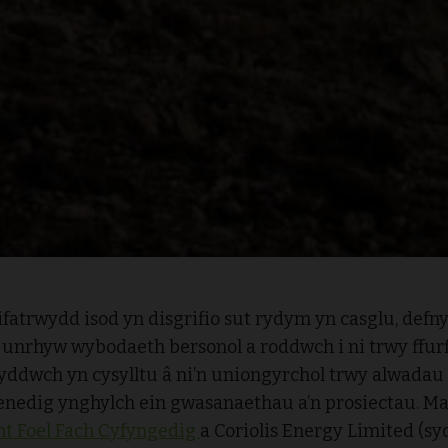
ifatrwydd isod yn disgrifio sut rydym yn casglu, defny
 unrhyw wybodaeth bersonol a roddwch i ni trwy ffurf
yddwch yn cysylltu â ni’n uniongyrchol trwy alwadau
nedig ynghylch ein gwasanaethau a’n prosiectau. Mae 
t Foel Fach Cyfyngedig
a Coriolis Energy Limited (sy