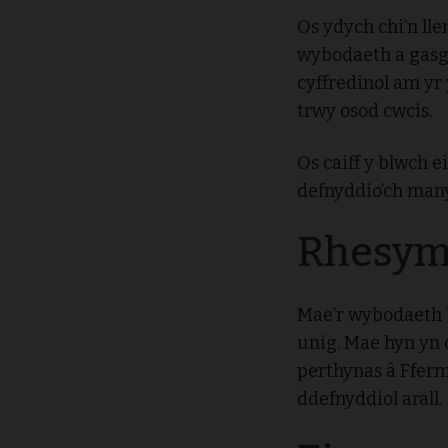
Os ydych chi’n lle
wybodaeth a gasgl
cyffredinol am yr
trwy osod cwcis.
Os caiff y blwch e
defnyddio’ch many
Rhesyma
Mae’r wybodaeth 
unig. Mae hyn yn
perthynas â Ffer
ddefnyddiol arall.