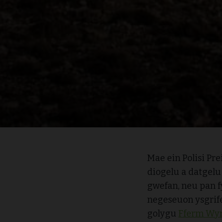
Mae ein Polisi Pre
diogelu a datgelu
gwefan, neu pan f
negeseuon ysgrife
golygu
Fferm Wyn