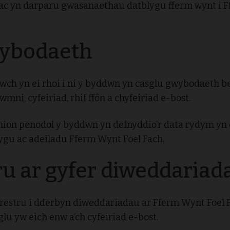
c yn darparu gwasanaethau datblygu fferm wynt i F
wybodaeth
ch yn ei rhoi i ni y byddwn yn casglu gwybodaeth ber
mni, cyfeiriad, rhif ffôn a chyfeiriad e-bost.
nion penodol y byddwn yn defnyddio’r data rydym yn
ygu ac adeiladu Fferm Wynt Foel Fach.
ru ar gyfer diweddariad
frestru i dderbyn diweddariadau ar Fferm Wynt Foel 
glu yw eich enw a’ch cyfeiriad e-bost.