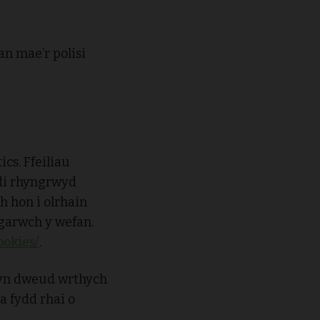
an mae’r polisi
cs. Ffeiliau
odi rhyngrwyd
 hon i olrhain
garwch y wefan.
ookies/
.
d yn dweud wrthych
a fydd rhai o