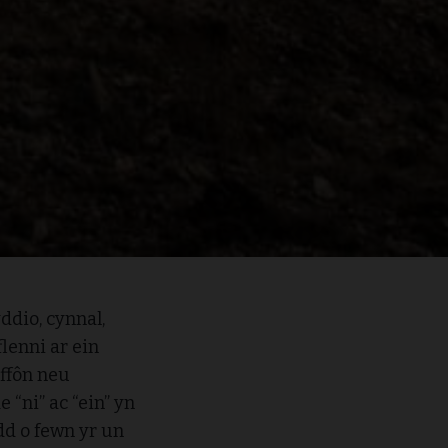
ddio, cynnal,
lenni ar ein
 ffôn neu
“ni” ac “ein” yn
dd o fewn yr un