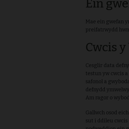
Ein gwe
Mae ein gwefan yn
preifatrwydd hwn
Cwcis y
Cesglir data defn
testun yw cwcis a
safonol a gwybod
defnydd ymwelwyr 
Am ragor o wybod
Gallwch osod eich
sut i ddileu cwcis
nodweddion ein g