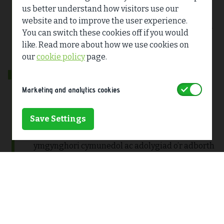
2024
us better understand how visitors use our
website and to improve the user experience.
Arolygon ac asesiadau pellach, adolygu adborth
You can switch these cookies off if you would
a mireinio ein cynlluniau drafft
like. Read more about how we use cookies on
our
cookie policy
page.
Yr Hydref
Accept
Marketing and analytics cookies
2025
Save Settings
Ymgynghoriad statudol cyn ymgeisio ar y
Datganiad Amgylcheddol drafft, digwyddiadau
ymgynghori cymunedol ac adolygiad o’r adborth
Gaeaf
2025