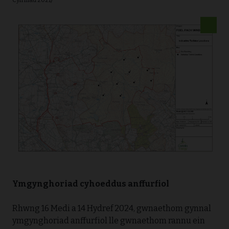
Cyfrifiad 2021)
Ymgynghoriad cyhoeddus anffurfiol
Rhwng 16 Medi a 14 Hydref 2024, gwnaethom gynnal
ymgynghoriad anffurfiol lle gwnaethom rannu ein