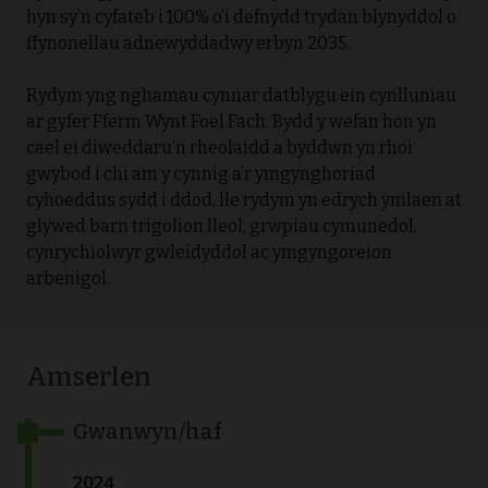
hyn sy’n cyfateb i 100% o’i defnydd trydan blynyddol o
ffynonellau adnewyddadwy erbyn 2035.
Rydym yng nghamau cynnar datblygu ein cynlluniau
ar gyfer Fferm Wynt Foel Fach. Bydd y wefan hon yn
cael ei diweddaru’n rheolaidd a byddwn yn rhoi
gwybod i chi am y cynnig a’r ymgynghoriad
cyhoeddus sydd i ddod, lle rydym yn edrych ymlaen at
glywed barn trigolion lleol, grwpiau cymunedol,
cynrychiolwyr gwleidyddol ac ymgyngoreion
arbenigol.
Amserlen
Gwanwyn/haf
2024