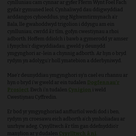
cynlluniau cam cynnar ar gyfer Fferm Wynt Foel Fach
gyda’r gymuned leol. Cynhaliwyd dau ddigwyddiad
arddangos cyhoeddus, yng Nghwmtirmynach a’r
Bala, lle gwahoddwyd trigolion i ddysgu am ein
cynlluniau, cwrdd â’r tîm, gofyn cwestiynau a rhoi
adborth. Hoffem ddiolch i bawb a gymerodd yr amser
i fynychu’r digwyddiadau, gweld y deunydd
ymgynghori ar-lein a chynnig adborth. Ar hyn o bryd
rydym yn adolygu’r holl ymatebion a dderbyniwyd.
Mae’r deunyddiau ymgynghori sy’n cael eu rhannu ar
hyn o bryd i’w gweld ar ein tudalen
Dogfennau’r
Prosiect
. Ewch i’n tudalen
Cynigion
i weld
Cwestiynau Cyffredin.
Er bod yr ymgynghoriad anffurfiol wedi dod i ben,
rydym yn croesawu eich adborth a’ch ymholiadau ar
unrhyw adeg. Cysylltwch â’r tîm gan ddefnyddio’r
manylion ar y dudalen
Cysylltwch â ni
.