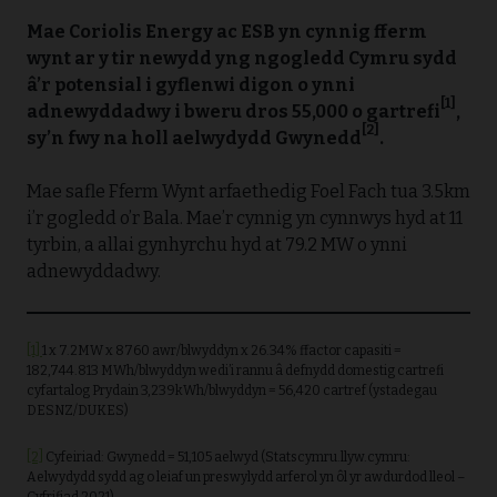
Mae Coriolis Energy ac ESB yn cynnig fferm
wynt ar y tir newydd yng ngogledd Cymru sydd
â’r potensial i gyflenwi digon o ynni
[1]
adnewyddadwy i bweru dros 55,000 o gartrefi
,
[2]
sy’n fwy na holl aelwydydd Gwynedd
.
Mae safle Fferm Wynt arfaethedig Foel Fach tua 3.5km
i’r gogledd o’r Bala. Mae’r cynnig yn cynnwys hyd at 11
tyrbin, a allai gynhyrchu hyd at 79.2 MW o ynni
adnewyddadwy.
[1]
1 x 7.2MW x 8760 awr/blwyddyn x 26.34% ffactor capasiti =
182,744.813 MWh/blwyddyn wedi’i rannu â defnydd domestig cartrefi
cyfartalog Prydain 3,239kWh/blwyddyn = 56,420 cartref (ystadegau
DESNZ/DUKES)
[2]
Cyfeiriad: Gwynedd = 51,105 aelwyd (Statscymru.llyw.cymru:
Aelwydydd sydd ag o leiaf un preswylydd arferol yn ôl yr awdurdod lleol –