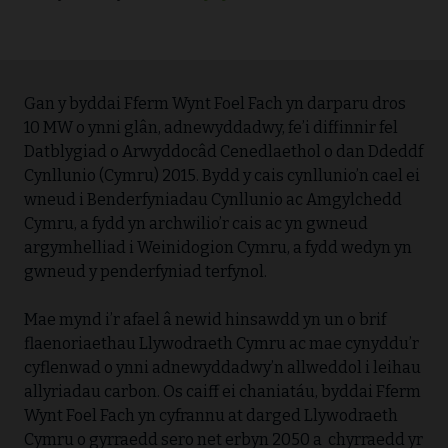
Gan y byddai Fferm Wynt Foel Fach yn darparu dros
10 MW o ynni glân, adnewyddadwy, fe’i diffinnir fel
Datblygiad o Arwyddocâd Cenedlaethol o dan Ddeddf
Cynllunio (Cymru) 2015. Bydd y cais cynllunio’n cael ei
wneud i Benderfyniadau Cynllunio ac Amgylchedd
Cymru, a fydd yn archwilio’r cais ac yn gwneud
argymhelliad i Weinidogion Cymru, a fydd wedyn yn
gwneud y penderfyniad terfynol.
Mae mynd i’r afael â newid hinsawdd yn un o brif
flaenoriaethau Llywodraeth Cymru ac mae cynyddu’r
cyflenwad o ynni adnewyddadwy’n allweddol i leihau
allyriadau carbon. Os caiff ei chaniatáu, byddai Fferm
Wynt Foel Fach yn cyfrannu at darged Llywodraeth
Cymru o gyrraedd sero net erbyn 2050 a chyrraedd yr