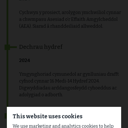
Cychwyn y prosiect, arolygon ymchwiliol cynnar
a chwmpasu Asesiad o’r Effaith Amgylcheddol
(AEA). Siarad â rhanddeiliaid allweddol.
Dechrau hydref
2024
Ymgynghoriad cymunedol ar gynlluniau drafft
cyfnod cynnar 16 Medi-14 Hydref 2024.
Digwyddiadau arddangosfeydd cyhoeddus ac
adolygiad o adborth.
Gaeaf
This website uses cookies
We use marketing and analytics cookies to help